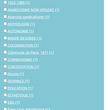
1922-1989
[1]
ANARCHISME NON-VIOLENT
[1]
Anarcho-syndicalisme
[1]
ANTHOLOGIE
[1]
AUTONOMIE
[1]
BANDE DESSINEE
[1]
COLONISATION
[1]
Commune de Paris, 1871
[1]
COMMUNISME
[1]
CONTESTATION
[1]
Dessin
[1]
DEVIANCE
[1]
EDUCATION
[1]
ESTHETIQUE
[1]
EXIL
[1]
États-Unis d'Amérique
[1]