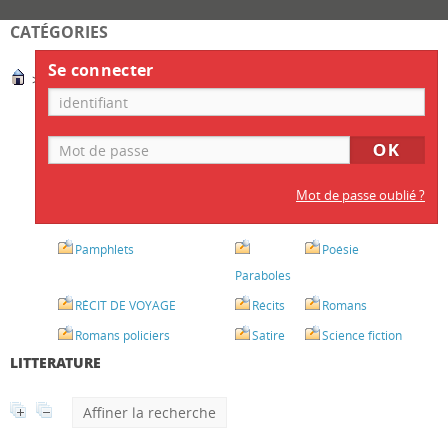
CATÉGORIES
Se connecter
>
LITTERATURE
Biographies
Contes
Dialogues
Essais
Humour
Littérature
Jeunesse
LITTÉRATURE
Nouvelles
Mot de passe oublié ?
PROLÉTARIENNE
Mémoires
Pamphlets
Poésie
Paraboles
RÉCIT DE VOYAGE
Récits
Romans
Romans policiers
Satire
Science fiction
LITTERATURE
Affiner la recherche