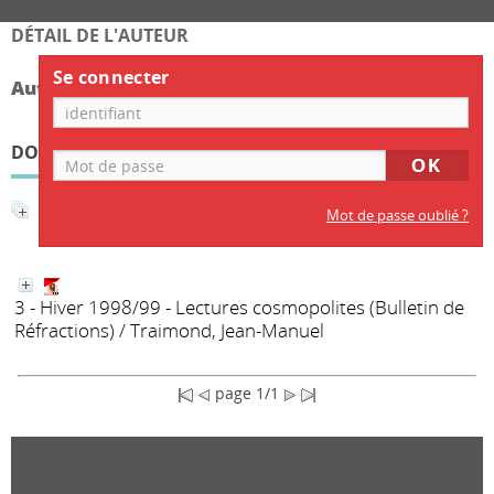
DÉTAIL DE L'AUTEUR
Se connecter
Auteur Loulou Taÿeb
DOCUMENTS DISPONIBLES ÉCRITS PAR CET AUTEUR
Affiner la recherche
Mot de passe oublié ?
3 - Hiver 1998/99 - Lectures cosmopolites
(Bulletin de
Réfractions)
/ Traimond, Jean-Manuel
page 1/1