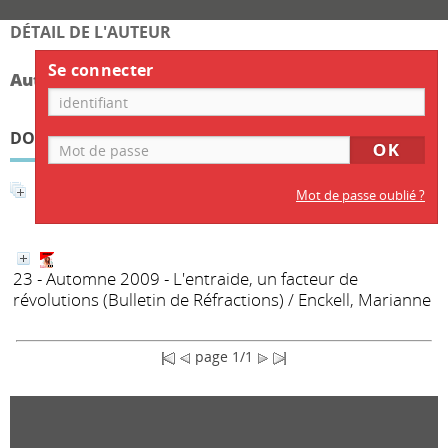
DÉTAIL DE L'AUTEUR
Se connecter
Auteur Alexander Neumann
DOCUMENTS DISPONIBLES ÉCRITS PAR CET AUTEUR
Affiner la recherche
Mot de passe oublié ?
23 - Automne 2009 - L'entraide, un facteur de
révolutions
(Bulletin de Réfractions)
/ Enckell, Marianne
page 1/1