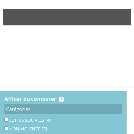
affiner ou comparer
Catégories
LUTTES SOCIALES
[4]
NON-VIOLENCE
[3]