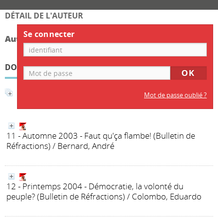
DÉTAIL DE L'AUTEUR
Se connecter
Auteur Bernard Hennequin
DOCUMENTS DISPONIBLES ÉCRITS PAR CET AUTEUR
Affiner la recherche
Mot de passe oublié ?
11 - Automne 2003 - Faut qu'ça flambe!
(Bulletin de
Réfractions)
/ Bernard, André
12 - Printemps 2004 - Démocratie, la volonté du
peuple?
(Bulletin de Réfractions)
/ Colombo, Eduardo