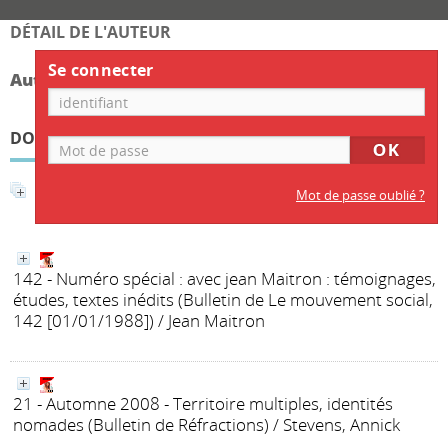
DÉTAIL DE L'AUTEUR
Se connecter
Auteur Claire Auzias
DOCUMENTS DISPONIBLES ÉCRITS PAR CET AUTEUR
Affiner la recherche
Mot de passe oublié ?
142 - Numéro spécial : avec jean Maitron : témoignages,
études, textes inédits
(Bulletin de Le mouvement social,
142 [01/01/1988])
/ Jean Maitron
21 - Automne 2008 - Territoire multiples, identités
nomades
(Bulletin de Réfractions)
/ Stevens, Annick