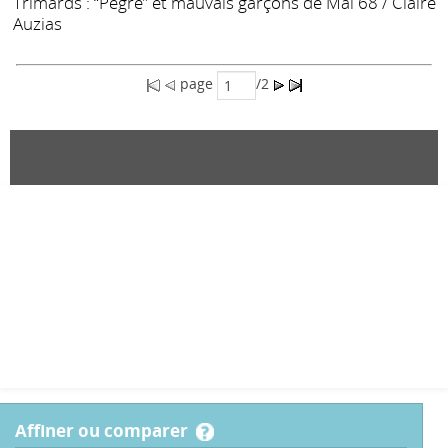
Trimards : “Pègre” et mauvais garçons de Mai 68
/ Claire
Auzias
page
/2
affiner ou comparer