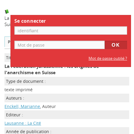
La Fédération jurassienne
: les origines de l'anarchisme en
Se connecter
Suisse
/ Enckell, Marianne
Public
ISBD
Titre :
Mot de passe oublié ?
La Fédération jurassienne : les origines de
l'anarchisme en Suisse
Type de document :
texte imprimé
Auteurs :
Enckell, Marianne
, Auteur
Editeur :
Lausanne : La Cité
Année de publication :