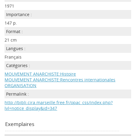
1971
Importance :
147 p.
Format :
21 cm
Langues :
Français
Catégories :
MOUVEMENT ANARCHISTE:Histoire
MOUVEMENT ANARCHISTE:Rencontres internationales
ORGANISATION
Permalink :
http://bibli.cira.marseille.free.fr/opac_css/index.php?
lvl=notice_display&id=347
Exemplaires