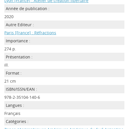
Lyon [France] : Atelier de création libertaire
Année de publication :
2020
Autre Editeur :
Paris [France] : Réfractions
Importance :
274 p.
Présentation :
ill.
Format :
21 cm
ISBN/ISSN/EAN :
978-2-35104-140-6
Langues :
Français
Catégories :