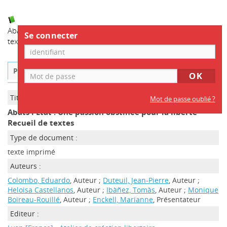
Abats l'État ! Une passion obstinée pour la liberté - Recueil de
Se connecter
textes
/ Colombo, Eduardo
Public
ISBD
Titre :
Mot de passe oublié ?
Abats l'État ! Une passion obstinée pour la liberté -
Recueil de textes
Type de document :
texte imprimé
Auteurs :
Colombo, Eduardo
, Auteur ;
Duteuil, Jean-Pierre
, Auteur ;
Heloisa Castellanos
, Auteur ;
Ibàñez, Tomàs
, Auteur ;
Monique
Boireau-Rouillé
, Auteur ;
Enckell, Marianne
, Présentateur
Editeur :