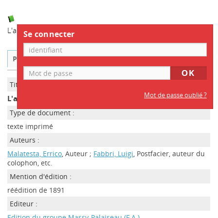
L'anarchie
/ Malatesta, Errico
Se connecter
Public
ISBD
Titre :
Mot de passe oublié ?
L'anarchie
Type de document :
texte imprimé
Auteurs :
Malatesta, Errico
, Auteur ;
Fabbri, Luigi
, Postfacier, auteur du
colophon, etc.
Mention d'édition :
réédition de 1891
Editeur :
Edition du groupe Massy-Palaiseau (F.A.)