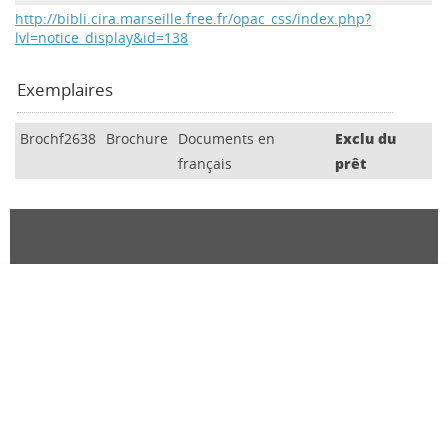
http://bibli.cira.marseille.free.fr/opac_css/index.php?
lvl=notice_display&id=138
Exemplaires
Brochf2638
Brochure
Documents en
Exclu du
français
prêt