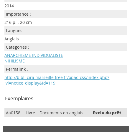
2014
Importance :
216 p. ; 20 cm
Langues :
Anglais
Catégories :
ANARCHISME INDIVIDUALISTE
NIHILISME
Permalink :
http://bibli.cira.marseille.free.fr/opac_css/index.php?
lvl=notice_display&id=119
Exemplaires
Aa0158
Livre
Documents en anglais
Exclu du prêt