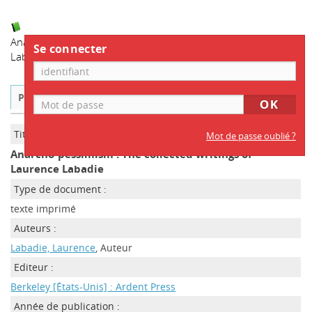
Anarcho-pessimism : The collected writings of Laurence
Se connecter
Labadie
/ Labadie, Laurence
Public
ISBD
Titre :
Mot de passe oublié ?
Anarcho-pessimism : The collected writings of
Laurence Labadie
Type de document :
texte imprimé
Auteurs :
Labadie, Laurence
, Auteur
Editeur :
Berkeley [États-Unis] : Ardent Press
Année de publication :