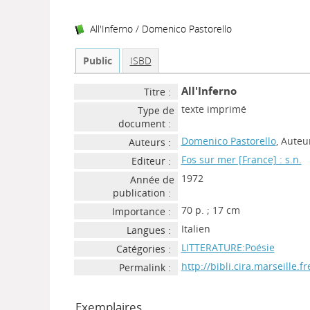
All'Inferno
/ Domenico Pastorello
Public
ISBD
All'Inferno
Titre :
texte imprimé
Type de
document :
Domenico Pastorello
, Auteu
Auteurs :
Fos sur mer [France] : s.n.
Editeur :
1972
Année de
publication :
70 p. ; 17 cm
Importance :
Italien
Langues :
LITTERATURE:Poésie
Catégories :
http://bibli.cira.marseille.
Permalink :
Exemplaires