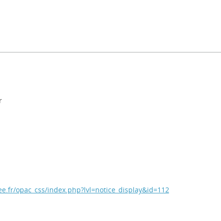
r
free.fr/opac_css/index.php?lvl=notice_display&id=112