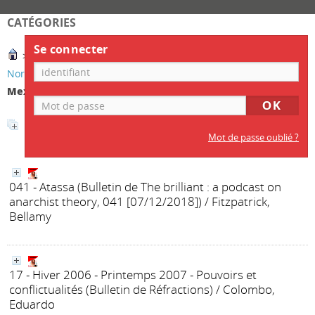
CATÉGORIES
Se connecter
>
Zones géographiques
>
Amériques
>
Amérique du
Nord
>
Mexique
Mexique
Affiner la recherche
Mot de passe oublié ?
041 - Atassa
(Bulletin de The brilliant : a podcast on
anarchist theory, 041 [07/12/2018])
/ Fitzpatrick,
Bellamy
17 - Hiver 2006 - Printemps 2007 - Pouvoirs et
conflictualités
(Bulletin de Réfractions)
/ Colombo,
Eduardo