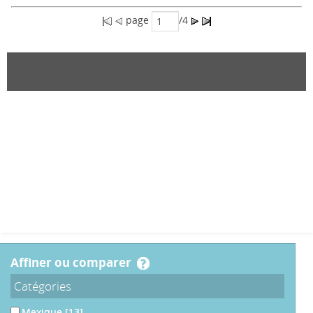
page
/4
affiner ou comparer
Catégories
Mexique
[13]