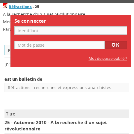
Réfractions
.
25
A la recherche d'un sujet révolutionnaire
Se connecter
Mention de date : Automne 2010
Paru le : 23/09/2010
Public
ISBD
Mot de passe oublié ?
[n° ou bulletin]
est un bulletin de
Réfractions
: recherches et expressions anarchistes
Titre :
25 - Automne 2010 - A la recherche d'un sujet
révolutionnaire