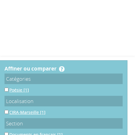
affiner ou comparer
Catégories
Poésie
[1]
Localisation
CIRA-Marseille
[1]
Section
Documents en français
[1]